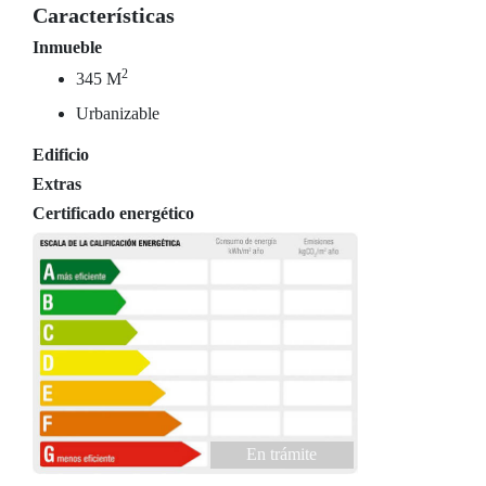
Características
Inmueble
2
345 M
Urbanizable
Edificio
Extras
Certificado energético
En trámite